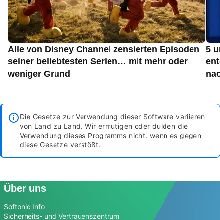
Alle von Disney Channel zensierten Episoden
5 u
seiner beliebtesten Serien… mit mehr oder
ent
weniger Grund
nac
Die Gesetze zur Verwendung dieser Software variieren
von Land zu Land. Wir ermutigen oder dulden die
Verwendung dieses Programms nicht, wenn es gegen
diese Gesetze verstößt.
Über uns
Softonic Info
Sicherheits- und Vertrauenszentrum