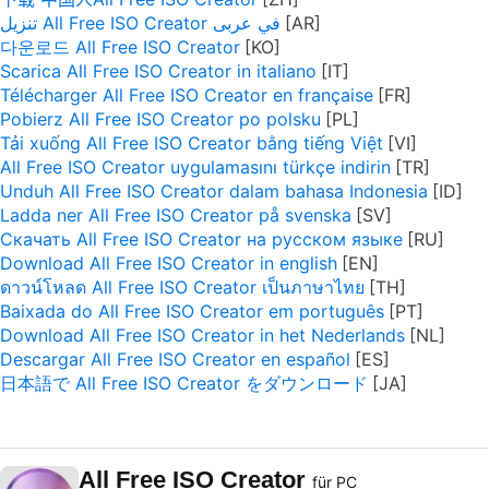
تنزيل All Free ISO Creator في عربى
다운로드 All Free ISO Creator
Scarica All Free ISO Creator in italiano
Télécharger All Free ISO Creator en française
Pobierz All Free ISO Creator po polsku
Tải xuống All Free ISO Creator bằng tiếng Việt
All Free ISO Creator uygulamasını türkçe indirin
Unduh All Free ISO Creator dalam bahasa Indonesia
Ladda ner All Free ISO Creator på svenska
Скачать All Free ISO Creator на русском языке
Download All Free ISO Creator in english
ดาวน์โหลด All Free ISO Creator เป็นภาษาไทย
Baixada do All Free ISO Creator em português
Download All Free ISO Creator in het Nederlands
Descargar All Free ISO Creator en español
日本語で All Free ISO Creator をダウンロード
All Free ISO Creator
für PC