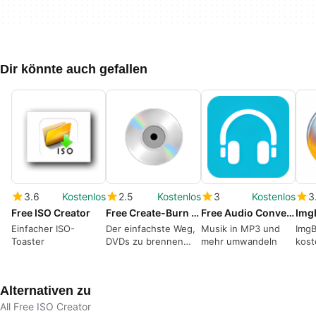
Dir könnte auch gefallen
3.6
Kostenlos
2.5
Kostenlos
3
Kostenlos
3
Free ISO Creator
Free Create-Burn ISO
Free Audio Converter
Img
Einfacher ISO-
Der einfachste Weg,
Musik in MP3 und
ImgB
Toaster
DVDs zu brennen
mehr umwandeln
kost
und ISO-Dateien zu
Bren
erstellen
Musi
Alternativen zu
All Free ISO Creator